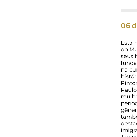
06 d
Esta 
do Mu
seus 
funda
na cu
histó
Pinto
Paulo
mulhe
perío
gêner
també
desta
imigr