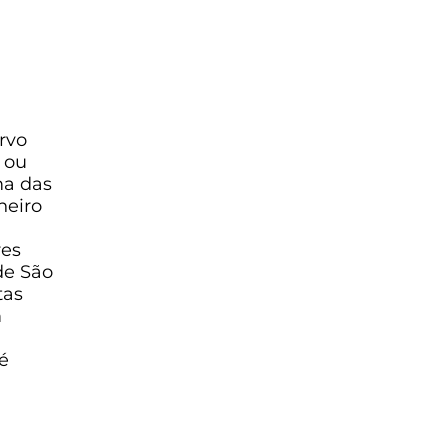
rvo
 ou
ma das
neiro
res
de São
tas
m
é