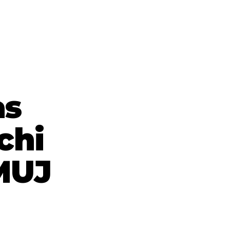
as
chi
 MUJ