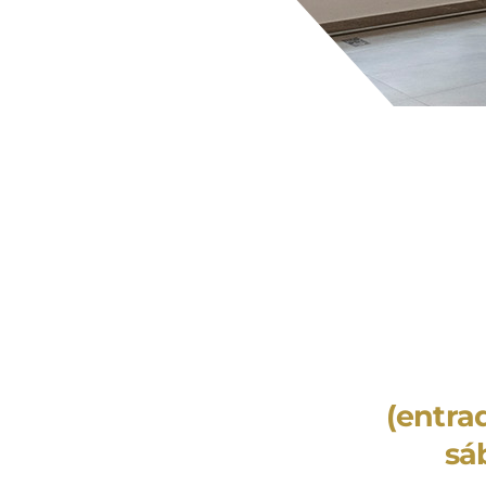
(
entrad
sá