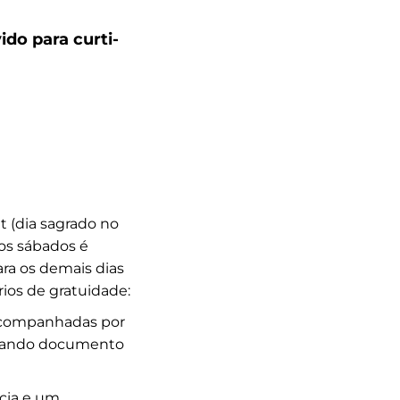
ido para curti-
t (dia sagrado no
os sábados é
ara os demais dias
érios de gratuidade:
acompanhadas por
ntando documento
cia e um