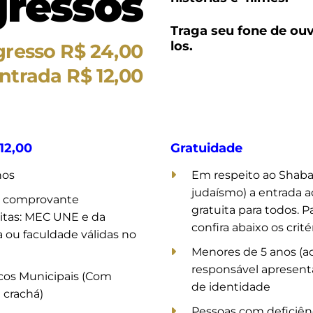
gressos
Traga seu fone de ouv
los.
gresso R$ 24,00
ntrada R$ 12,00
12,00
Gratuidade
nos
Em respeito ao Shaba
judaísmo) a entrada a
 comprovante
gratuita para todos. P
eitas: MEC UNE e da
confira abaixo os crit
a ou faculdade válidas no
Menores de 5 anos (
responsável aprese
icos Municipais (Com
de identidade
 crachá)
Pessoas com deficiên