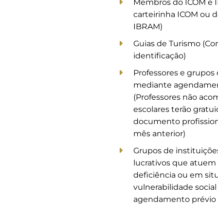
Membros do ICOM e 
carteirinha ICOM ou d
IBRAM)
Guias de Turismo (Co
identificação)
Professores e grupos 
mediante agendamen
(Professores não ac
escolares terão grat
documento profission
mês anterior)
Grupos de instituições
lucrativos que atue
deficiência ou em sit
vulnerabilidade socia
agendamento prévio