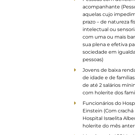
acompanhante (Pesso
aquelas cujo impedi
prazo – de natureza fí
intelectual ou sensori
com uma ou mais barr
sua plena e efetiva pa
sociedade em iguald
pessoas)
Jovens de baixa renda
de idade e de famíli
de até 2 salários mí
com holerite dos fami
Funcionários do Hospit
Einstein (Com crachá 
Hospital Israelita Albe
holerite do mês anter