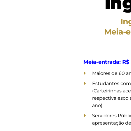
in
In
Meia-e
Meia-entrada: R$ 
Maiores de 60 a
Estudantes com
(Carteirinhas ac
respectiva escol
ano)
Servidores Públ
apresentação de