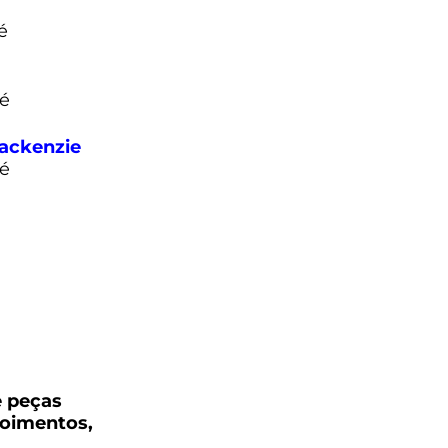
é
pé
ackenzie
pé
e peças
poimentos,