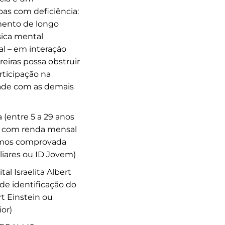
as com deficiência:
mento de longo
sica mental
al – em interação
eiras possa obstruir
rticipação na
ade com as demais
 (entre 5 a 29 anos
as com renda mensal
nimos comprovada
liares ou ID Jovem)
al Israelita Albert
de identificação do
rt Einstein ou
ior)