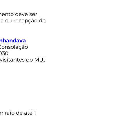
mento deve ser
ia ou recepção do
anhandava
Consolação
-030
visitantes do MUJ
 raio de até 1