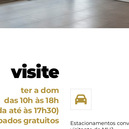
visite
ter a dom
das 10h às 18h
a até às 17h30)
bados gratuitos
Estacionamentos conv