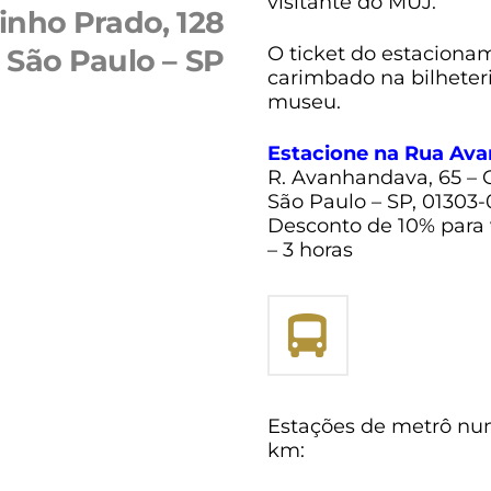
visitante do MUJ.
inho Prado, 128
O ticket do estaciona
, São Paulo – SP
carimbado na bilheter
museu.
Estacione na Rua Av
R. Avanhandava, 65 – 
São Paulo – SP, 01303
Desconto de 10% para 
– 3 horas
Estações de metrô num
km: