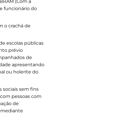
IBRAM (Com a
e funcionário do
m o crachá de
de escolas públicas
to prévio
ompanhados de
uidade apresentando
al ou holerite do
 sociais sem fins
m com pessoas com
uação de
l mediante