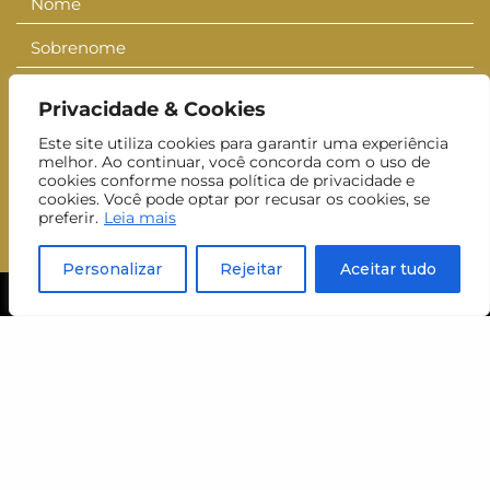
Nome
Nome
Sobrenome
Sobrenom
E-mail
E-
Privacidade & Cookies
mail
Inscrever-se
Este site utiliza cookies para garantir uma experiência
melhor. Ao continuar, você concorda com o uso de
Aceito receber newsletters do MUJ.
cookies conforme nossa política de privacidade e
cookies. Você pode optar por recusar os cookies, se
preferir.
Leia mais
Personalizar
Rejeitar
Aceitar tudo
visite
horário
ter a dom
das 10h às 18h