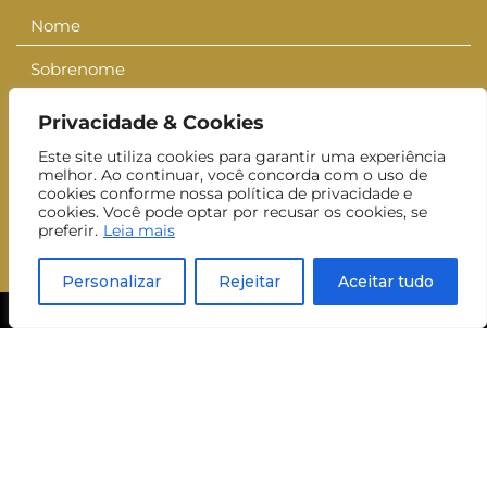
Nome
Nome
Sobrenome
Sobrenom
E-mail
E-
Privacidade & Cookies
mail
Inscrever-se
Este site utiliza cookies para garantir uma experiência
melhor. Ao continuar, você concorda com o uso de
cookies conforme nossa política de privacidade e
Aceito receber newsletters do MUJ.
cookies. Você pode optar por recusar os cookies, se
preferir.
Leia mais
Personalizar
Rejeitar
Aceitar tudo
visite
horário
ter a dom