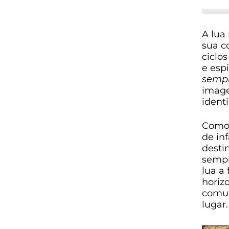
A lua
sua c
ciclo
e esp
semp
image
ident
Como 
de in
desti
sempr
lua a
horiz
comum
lugar.