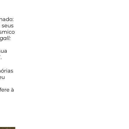
nado:
e seus
ósmico
gall:
sua
”.
órias
eu
fere à