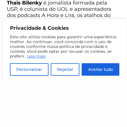
Thais Bilenky
é jornalista formada pela
USP, é colunista do UOL e apresentadora
dos podcasts A Hora e Lira, os atalhos do
poder. Na Folha de S.Paulo, foi
correspondente em Nova York e repórter
Privacidade & Cookies
em Brasília e São Paulo. Na revista piauí,
Este site utiliza cookies para garantir uma experiência
apresentou os podcasts Foro de Teresina e
melhor. Ao continuar, você concorda com o uso de
Alexandre.
cookies conforme nossa política de privacidade e
cookies. Você pode optar por recusar os cookies, se
preferir.
Leia mais
RETIRE SEU INGRESSO
Personalizar
Rejeitar
Aceitar tudo