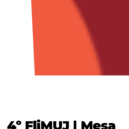
4º FliMUJ | Mesa