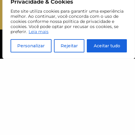
Privacidade & Cookies
Aceito receber newsletters do MUJ.
Este site utiliza cookies para garantir uma experiência
melhor. Ao continuar, você concorda com o uso de
cookies conforme nossa política de privacidade e
cookies. Você pode optar por recusar os cookies, se
preferir.
Leia mais
Personalizar
Rejeitar
Aceitar tudo
visite
horário
ter a dom
das 10h às 18h
(entrada até às 17h30)
endereço
Rua Martinho Prado, 128
Bela Vista, São Paulo – SP
compra de ingressos