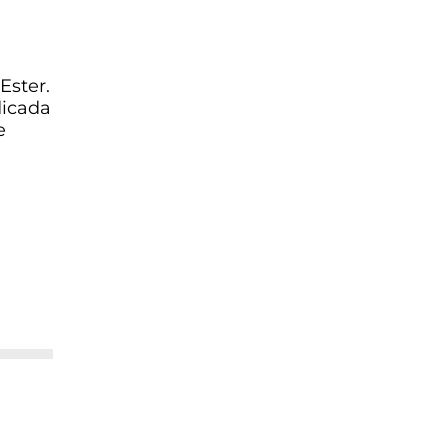
Ester.
dicada
e