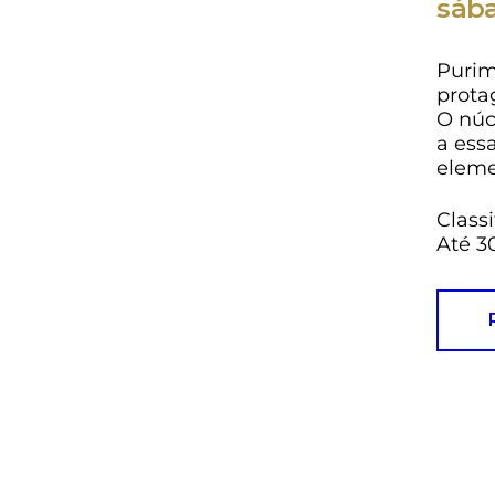
sába
Purim
prota
O núc
a ess
eleme
Classi
Até 3