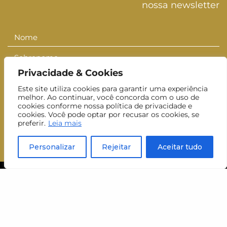
nossa newsletter
Nome
Nome
Sobrenome
Sobrenom
Privacidade & Cookies
E-mail
E-
Este site utiliza cookies para garantir uma experiência
mail
Inscrever-se
melhor. Ao continuar, você concorda com o uso de
cookies conforme nossa política de privacidade e
cookies. Você pode optar por recusar os cookies, se
Aceito receber newsletters do MUJ.
preferir.
Leia mais
Personalizar
Rejeitar
Aceitar tudo
visite