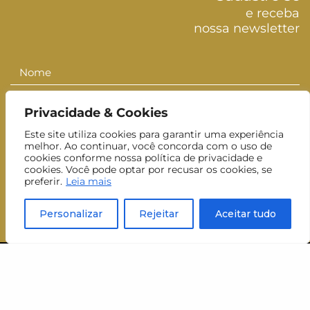
e receba
nossa newsletter
Nome
Nome
Sobrenome
Sobrenom
Privacidade & Cookies
E-mail
E-
Este site utiliza cookies para garantir uma experiência
mail
melhor. Ao continuar, você concorda com o uso de
Inscrever-se
cookies conforme nossa política de privacidade e
cookies. Você pode optar por recusar os cookies, se
preferir.
Leia mais
Aceito receber newsletters do MUJ.
Personalizar
Rejeitar
Aceitar tudo
visite