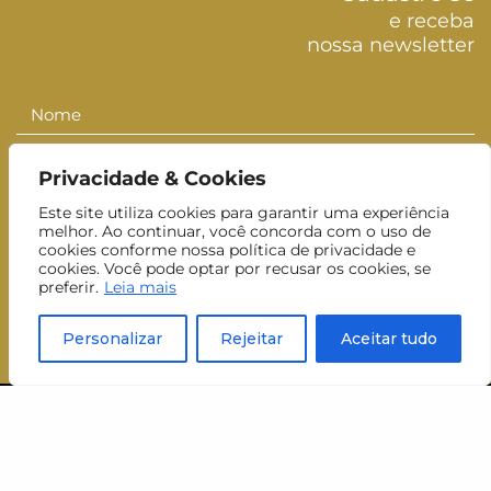
e receba
nossa newsletter
Nome
Nome
Sobrenome
Sobrenom
Privacidade & Cookies
E-mail
E-
Este site utiliza cookies para garantir uma experiência
mail
melhor. Ao continuar, você concorda com o uso de
Inscrever-se
cookies conforme nossa política de privacidade e
cookies. Você pode optar por recusar os cookies, se
preferir.
Leia mais
Aceito receber newsletters do MUJ.
Personalizar
Rejeitar
Aceitar tudo
visite