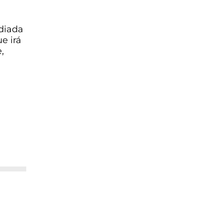
diada
e irá
,