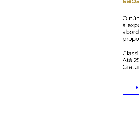
sába
O núc
à exp
abord
propo
Classi
Até 2
Gratu
R