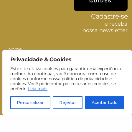
Cadastre-se
e receba
nossa newsletter
Nome
Nome
Privacidade & Cookies
Sobrenome
Sobrenom
Este site utiliza cookies para garantir uma experiência
E-mail
melhor. Ao continuar, você concorda com o uso de
E-
cookies conforme nossa política de privacidade e
mail
Inscrever-se
cookies. Você pode optar por recusar os cookies, se
preferir.
Leia mais
Aceito receber newsletters do MUJ.
Personalizar
Rejeitar
Aceitar tudo