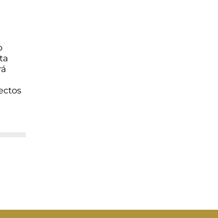
o
ta
rá
ectos