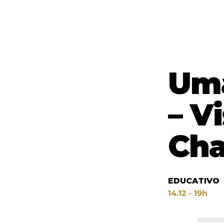
Uma
– V
Ch
EDUCATIVO
14.12 - 19h