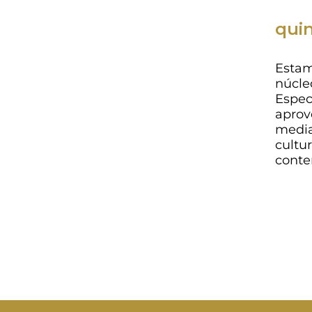
quint
Estam
núcle
Espec
aprov
media
cultu
conte