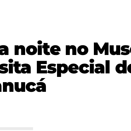
 noite no Mu
isita Especial d
anucá