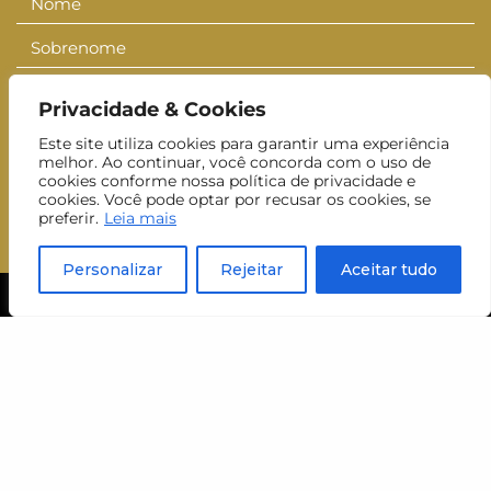
Nome
Nome
Sobrenome
Sobrenom
E-mail
E-
Privacidade & Cookies
mail
Inscrever-se
Este site utiliza cookies para garantir uma experiência
melhor. Ao continuar, você concorda com o uso de
Aceito receber newsletters do MUJ.
cookies conforme nossa política de privacidade e
cookies. Você pode optar por recusar os cookies, se
preferir.
Leia mais
Personalizar
Rejeitar
Aceitar tudo
visite
horário
ter a dom
das 10h às 18h