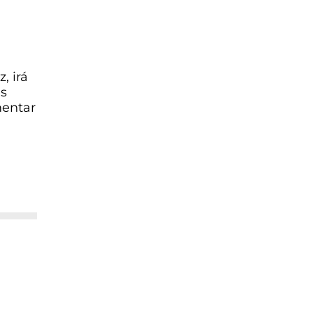
, irá
as
mentar