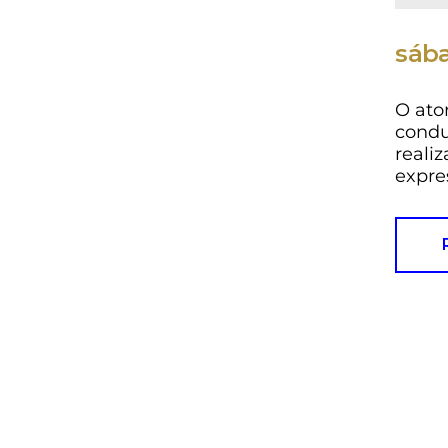
sába
O ator
condu
reali
expre