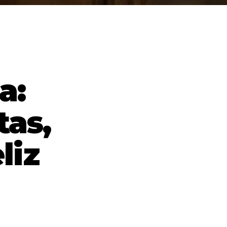
a:
tas,
liz