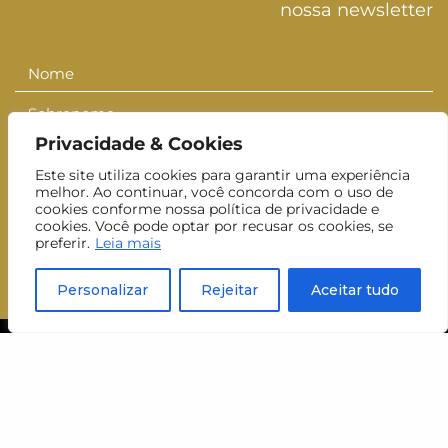
nossa newsletter
Nome
Nome
Sobrenome
Sobrenom
Privacidade & Cookies
E-mail
E-
Este site utiliza cookies para garantir uma experiência
mail
Inscrever-se
melhor. Ao continuar, você concorda com o uso de
cookies conforme nossa política de privacidade e
cookies. Você pode optar por recusar os cookies, se
Aceito receber newsletters do MUJ.
preferir.
Leia mais
Personalizar
Rejeitar
Aceitar tudo
visite