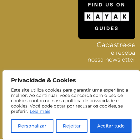
Cadastre-se
e receba
nossa newsletter
Nome
Privacidade & Cookies
Nome
Este site utiliza cookies para garantir uma experiência
Sobrenome
Sobrenom
melhor. Ao continuar, você concorda com o uso de
cookies conforme nossa política de privacidade e
E-mail
cookies. Você pode optar por recusar os cookies, se
E-
preferir.
Leia mais
mail
Inscrever-se
Personalizar
Rejeitar
Aceitar tudo
Aceito receber newsletters do MUJ.