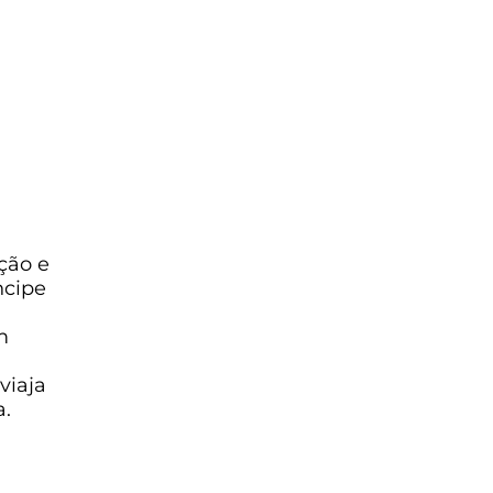
ção e
ncipe
m
viaja
a.