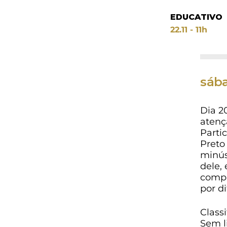
EDUCATIVO
22.11 - 11h
sába
Dia 2
atenç
Parti
Preto
minús
dele,
compa
por d
Classi
Sem l