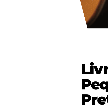
Liv
Peq
Pre