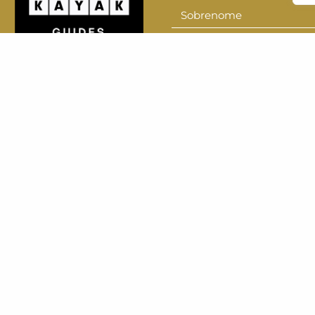
Sobrenome
Sobrenom
E-mail
E-
mail
Cadastre-se
e receba
Aceito receber newsletters
nossa newsletter
compra de ingressos
ingresso R$ 24,00
meia-entrada R$ 12,00
sábados gratuitos