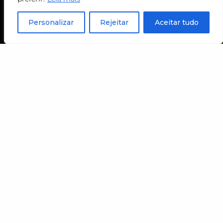
visite
Personalizar
Rejeitar
Aceitar tudo
horário
ter a dom
das 10h às 18h
(entrada até às 17h30)
endereço
Rua Martinho Prado, 128
Bela Vista, São Paulo – SP
compra de ingressos
ingresso R$ 24,00
meia-entrada R$ 12,00
sábados gratuitos
COMPRE SEU INGRESSO