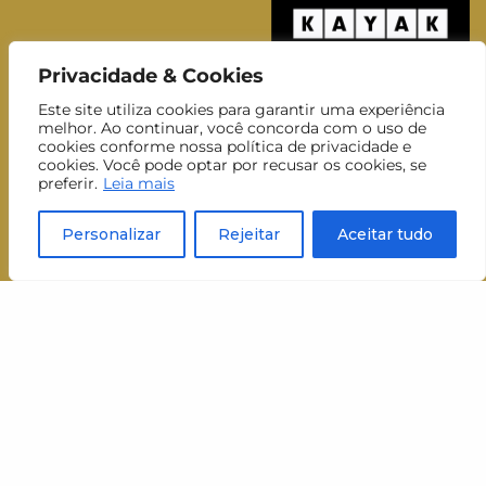
Privacidade & Cookies
Este site utiliza cookies para garantir uma experiência
Cadastre-se
melhor. Ao continuar, você concorda com o uso de
cookies conforme nossa política de privacidade e
e receba
cookies. Você pode optar por recusar os cookies, se
nossa newsletter
preferir.
Leia mais
Personalizar
Rejeitar
Aceitar tudo
Nome
Nome
Sobrenome
Sobrenom
E-mail
E-
mail
Inscrever-se
Aceito receber newsletters do MUJ.