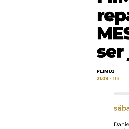
rep
MES
ser
FLIMUJ
21.09 - 11h
sába
Danie