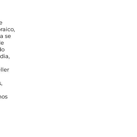
e
raico,
a se
de
do
dia,
ller
,
nos