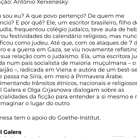
ção: Antônio Xerxenesky
sou eu? A que povo pertenço? De quem me
ncio? E por quê? Ele, um escritor brasileiro, filho d
udia, frequentou colégio judaico, teve aula de heb
rou festividades do calendário religioso, mas nunc
ificou como judeu. Até que, com os ataques de 7 
ro e a guerra em Gaza, se viu novamente refletin
 sua relação com o judaísmo. Ela, uma escritora ju
da num país socialista de maioria muçulmana – o
aijão –, radicada em Viena e autora de um best-se
e passa na Síria, em meio à Primavera Árabe.
imentando trânsitos étnicos, nacionais e religiosos
l Galera e Olga Grjasnowa dialogam sobre as
cialidades da ficção para entender a si mesmo e 
 imaginar o lugar do outro.
mesa tem o apoio do Goethe-Institut.
l Galera