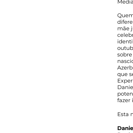
Media
Quem 
difere
mãe j
celeb
ident
outub
sobre
nasci
Azerb
que s
Exper
Danie
poten
fazer
Esta 
Danie