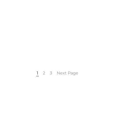
1
2
3
Next Page