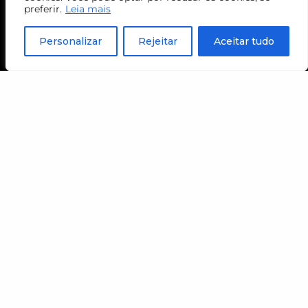
meia-entrada R$ 12,00
preferir.
Leia mais
sábados gratuitos
Personalizar
Rejeitar
Aceitar tudo
COMPRE SEU INGRESSO
+ INFORMAÇÕES
contato
Atendimento
+55 11 94167-9248
Educação e Participação
agendamento@museujudaicosp.org.br
contato@museujudaicosp.org.br
DPO – Encarregado de Proteção de Dados
lgpd@museujudaicosp.org.br
Ouvidoria