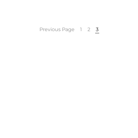
Previous Page
1
2
3