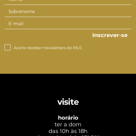
Nome
Sobrenome
Sobrenom
E-mail
E-
mail
Inscrever-se
Aceito receber newsletters do MUJ.
visite
horário
ter a dom
das 10h às 18h