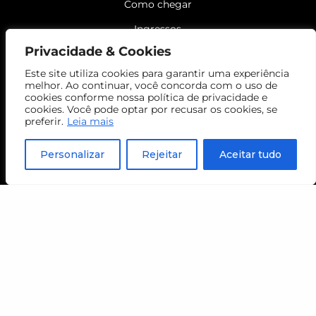
Como chegar
Ingressos
Privacidade & Cookies
Café & Loja
Este site utiliza cookies para garantir uma experiência
PROGRAMAÇÃO
melhor. Ao continuar, você concorda com o uso de
cookies conforme nossa política de privacidade e
EXPOSIÇÕES
cookies. Você pode optar por recusar os cookies, se
preferir.
Leia mais
EDUCATIVO
MUJ REPARA
Personalizar
Rejeitar
Aceitar tudo
MUJ DIGITAL
O MUSEU
Quem somos
Templo Beth-El
APOIO
NOSSOS APOIADORES