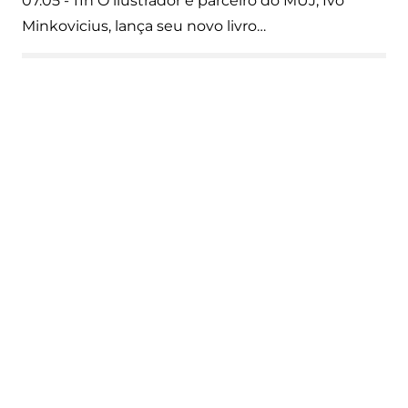
07.05 - 11h O ilustrador e parceiro do MUJ, Ivo
Minkovicius, lança seu novo livro…