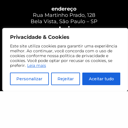
endereço
Rua Martinho Prado, 128
Bela Vista, São Paulo – SP
compra de ingressos
Privacidade & Cookies
ingresso R$ 24,00
Este site utiliza cookies para garantir uma experiência
meia-entrada R$ 12,00
melhor. Ao continuar, você concorda com o uso de
cookies conforme nossa política de privacidade e
sábados gratuitos
cookies. Você pode optar por recusar os cookies, se
preferir.
Leia mais
COMPRE SEU INGRESSO
Personalizar
Rejeitar
Aceitar tudo
+ INFORMAÇÕES
contato
Atendimento
+55 11 94167-9248