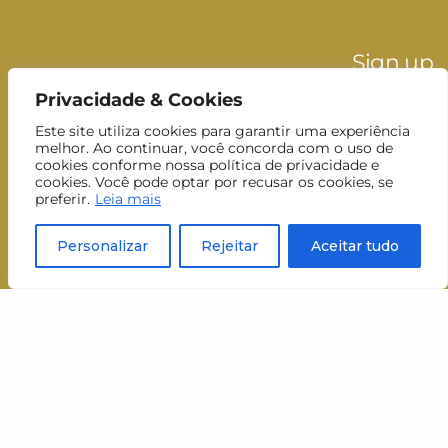
Sign up
and receive
Privacidade & Cookies
our newsletter
Este site utiliza cookies para garantir uma experiência
melhor. Ao continuar, você concorda com o uso de
cookies conforme nossa política de privacidade e
Nome
Nome
cookies. Você pode optar por recusar os cookies, se
preferir.
Leia mais
Sobrenome
Sobrenom
Personalizar
Rejeitar
Aceitar tudo
E-mail
E-
mail
Inscrever-se
Aceito receber newsletters do MUJ.