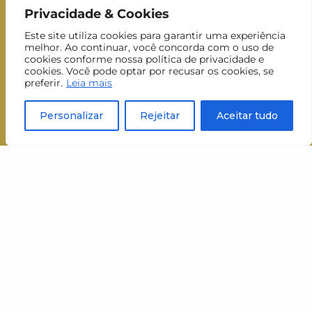
Privacidade & Cookies
Nome
Este site utiliza cookies para garantir uma experiência
Nome
melhor. Ao continuar, você concorda com o uso de
Sobrenome
cookies conforme nossa política de privacidade e
Sobrenom
cookies. Você pode optar por recusar os cookies, se
preferir.
Leia mais
E-mail
E-
mail
Inscrever-se
Personalizar
Rejeitar
Aceitar tudo
Aceito receber newsletters do MUJ.
visit
schedule