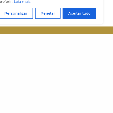
preferir.
Leia mais
Personalizar
Rejeitar
Aceitar tudo
Inscrever-se
 do MUJ.