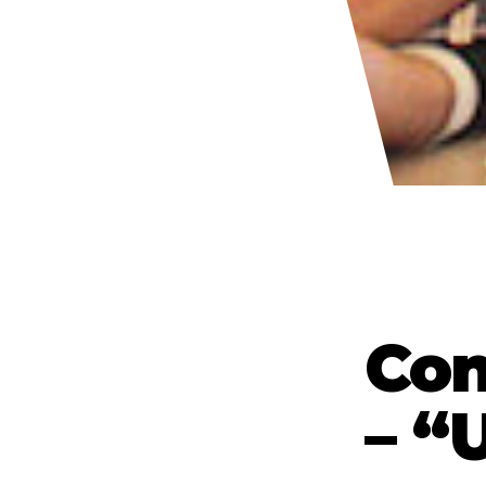
Con
– “