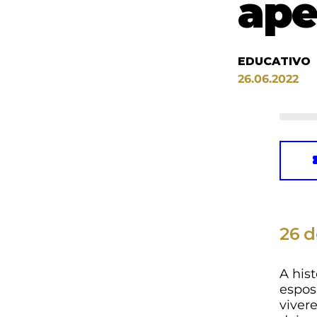
ape
EDUCATIVO
26.06.2022
26 d
A his
espos
viver