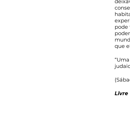
deixa
conse
habit
exper
pode 
poder
mundo
que el
“Uma 
judaic
(Sába
Livre