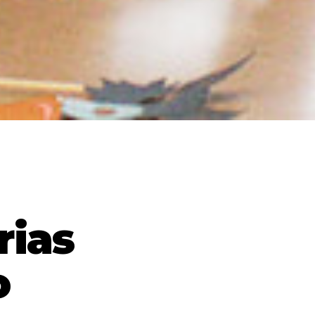
rias
o